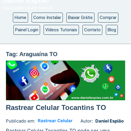
Daniel Espião
App Espião Celular Android
Home
Como Instalar
Baixar Grátis
Comprar
Painel Login
Vídeos Tutoriais
Contato
Blog
Tag:
Araguaína TO
Rastrear Celular Tocantins TO
Rastrear Celular
Publicado em:
Autor:
Daniel Espião
Daniel
No
Espião
comments
Rastrear Celular Tocantins TO pode ser uma