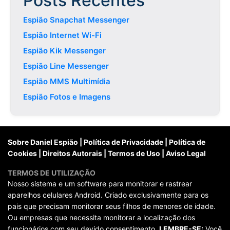
Posts Recentes
Espião Snapchat Messenger
Espião Internet Wi-Fi
Espião Kik Messenger
Espião Line Messenger
Espião MMS Multimídia
Espião Fotos e Imagens
Sobre Daniel Espião
|
Política de Privacidade
|
Política de
Cookies
|
Direitos Autorais
|
Termos de Uso
|
Aviso Legal
TERMOS DE UTILIZAÇÃO
Nosso sistema e um software para monitorar e rastrear
aparelhos celulares Android. Criado exclusivamente para os
pais que precisam monitorar seus filhos de menores de idade.
Ou empresas que necessita monitorar a localização dos
funcionários com seu devido consentimento.
LEMBRE-SE:
Você