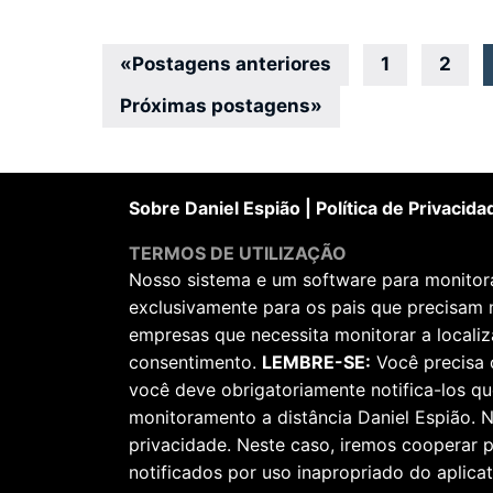
Navegação
«
Postagens anteriores
1
2
por
Próximas postagens
»
posts
Sobre Daniel Espião
|
Política de Privacida
TERMOS DE UTILIZAÇÃO
Nosso sistema e um software para monitorar
exclusivamente para os pais que precisam 
empresas que necessita monitorar a locali
consentimento.
LEMBRE-SE:
Você precisa 
você deve obrigatoriamente notifica-los qu
monitoramento a distância Daniel Espião. N
privacidade. Neste caso, iremos cooperar
notificados por uso inapropriado do aplicat