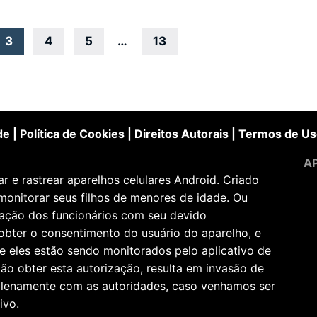
3
4
5
…
13
de
|
Política de Cookies
|
Direitos Autorais
|
Termos de Us
AP
 e rastrear aparelhos celulares Android. Criado
monitorar seus filhos de menores de idade. Ou
zação dos funcionários com seu devido
obter o consentimento do usuário do aparelho, e
e eles estão sendo monitorados pelo aplicativo de
ão obter esta autorização, resulta em invasão de
 plenamente com as autoridades, caso venhamos ser
ivo.