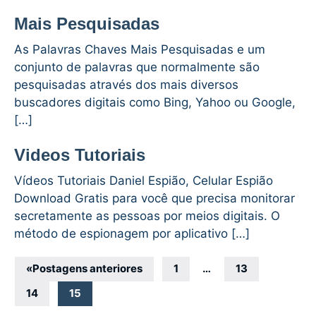
Mais Pesquisadas
As Palavras Chaves Mais Pesquisadas e um
conjunto de palavras que normalmente são
pesquisadas através dos mais diversos
buscadores digitais como Bing, Yahoo ou Google,
[…]
Videos Tutoriais
Vídeos Tutoriais Daniel Espião, Celular Espião
Download Gratis para você que precisa monitorar
secretamente as pessoas por meios digitais. O
método de espionagem por aplicativo […]
Navegação
«
Postagens anteriores
1
…
13
por
14
15