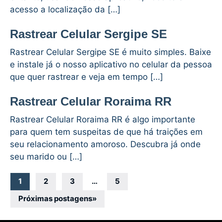
acesso a localização da […]
Rastrear Celular Sergipe SE
Rastrear Celular Sergipe SE é muito simples. Baixe
e instale já o nosso aplicativo no celular da pessoa
que quer rastrear e veja em tempo […]
Rastrear Celular Roraima RR
Rastrear Celular Roraima RR é algo importante
para quem tem suspeitas de que há traições em
seu relacionamento amoroso. Descubra já onde
seu marido ou […]
Navegação
1
2
3
…
5
por
Próximas postagens
»
posts