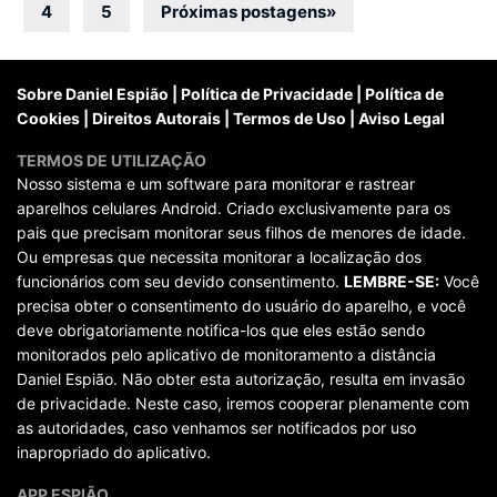
por
4
5
Próximas postagens
»
posts
Sobre Daniel Espião
|
Política de Privacidade
|
Política de
Cookies
|
Direitos Autorais
|
Termos de Uso
|
Aviso Legal
TERMOS DE UTILIZAÇÃO
Nosso sistema e um software para monitorar e rastrear
aparelhos celulares Android. Criado exclusivamente para os
pais que precisam monitorar seus filhos de menores de idade.
Ou empresas que necessita monitorar a localização dos
funcionários com seu devido consentimento.
LEMBRE-SE:
Você
precisa obter o consentimento do usuário do aparelho, e você
deve obrigatoriamente notifica-los que eles estão sendo
monitorados pelo aplicativo de monitoramento a distância
Daniel Espião. Não obter esta autorização, resulta em invasão
de privacidade. Neste caso, iremos cooperar plenamente com
as autoridades, caso venhamos ser notificados por uso
inapropriado do aplicativo.
APP ESPIÃO