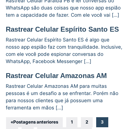
Rastrear Celular Paraíba PB e ler conversas do
WhatsApp são duas coisas que nosso app espião
tem a capacidade de fazer. Com ele você vai […]
Rastrear Celular Espírito Santo ES
Rastrear Celular Espírito Santo ES é algo que
nosso app espião faz com tranquilidade. Inclusive,
com ele você pode espionar conversas do
WhatsApp, Facebook Messenger […]
Rastrear Celular Amazonas AM
Rastrear Celular Amazonas AM para muitas
pessoas é um desafio a se enfrentar. Porém não
para nossos clientes que já possuem uma
ferramenta em mãos […]
Navegação
«
Postagens anteriores
1
2
3