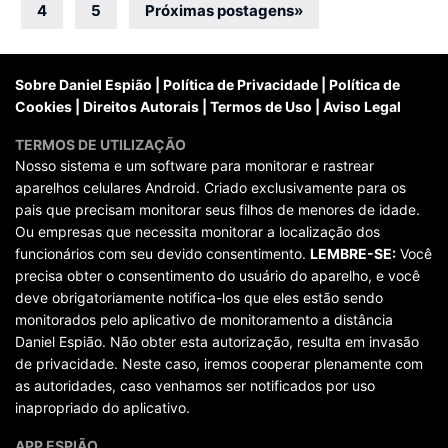
por
4
5
Próximas postagens
»
posts
Sobre Daniel Espião
|
Política de Privacidade
|
Política de
Cookies
|
Direitos Autorais
|
Termos de Uso
|
Aviso Legal
TERMOS DE UTILIZAÇÃO
Nosso sistema e um software para monitorar e rastrear
aparelhos celulares Android. Criado exclusivamente para os
pais que precisam monitorar seus filhos de menores de idade.
Ou empresas que necessita monitorar a localização dos
funcionários com seu devido consentimento.
LEMBRE-SE:
Você
precisa obter o consentimento do usuário do aparelho, e você
deve obrigatoriamente notifica-los que eles estão sendo
monitorados pelo aplicativo de monitoramento a distância
Daniel Espião. Não obter esta autorização, resulta em invasão
de privacidade. Neste caso, iremos cooperar plenamente com
as autoridades, caso venhamos ser notificados por uso
inapropriado do aplicativo.
APP ESPIÃO