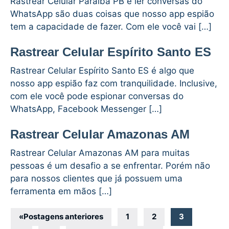
Rastrear Celular Paraíba PB e ler conversas do
WhatsApp são duas coisas que nosso app espião
tem a capacidade de fazer. Com ele você vai […]
Rastrear Celular Espírito Santo ES
Rastrear Celular Espírito Santo ES é algo que
nosso app espião faz com tranquilidade. Inclusive,
com ele você pode espionar conversas do
WhatsApp, Facebook Messenger […]
Rastrear Celular Amazonas AM
Rastrear Celular Amazonas AM para muitas
pessoas é um desafio a se enfrentar. Porém não
para nossos clientes que já possuem uma
ferramenta em mãos […]
Navegação
«
Postagens anteriores
1
2
3