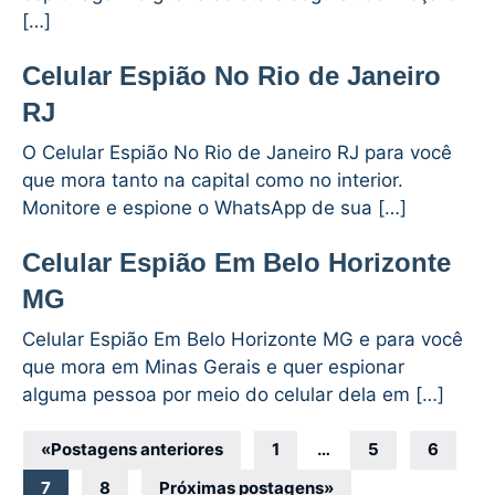
[…]
Celular Espião No Rio de Janeiro
RJ
O Celular Espião No Rio de Janeiro RJ para você
que mora tanto na capital como no interior.
Monitore e espione o WhatsApp de sua […]
Celular Espião Em Belo Horizonte
MG
Celular Espião Em Belo Horizonte MG e para você
que mora em Minas Gerais e quer espionar
alguma pessoa por meio do celular dela em […]
Navegação
«
Postagens anteriores
1
…
5
6
por
7
8
Próximas postagens
»