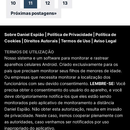
por
10
11
12
13
posts
Próximas postagens
»
Sobre Daniel Espião
|
Política de Privacidade
|
Política de
Cookies
|
Direitos Autorais
|
Termos de Uso
|
Aviso Legal
TERMOS DE UTILIZAÇÃO
Nosso sistema e um software para monitorar e rastrear
aparelhos celulares Android. Criado exclusivamente para os
pais que precisam monitorar seus filhos de menores de idade.
Ou empresas que necessita monitorar a localização dos
funcionários com seu devido consentimento.
LEMBRE-SE:
Você
precisa obter o consentimento do usuário do aparelho, e você
deve obrigatoriamente notifica-los que eles estão sendo
monitorados pelo aplicativo de monitoramento a distância
Daniel Espião. Não obter esta autorização, resulta em invasão
de privacidade. Neste caso, iremos cooperar plenamente com
as autoridades, caso venhamos ser notificados por uso
inapropriado do aplicativo.