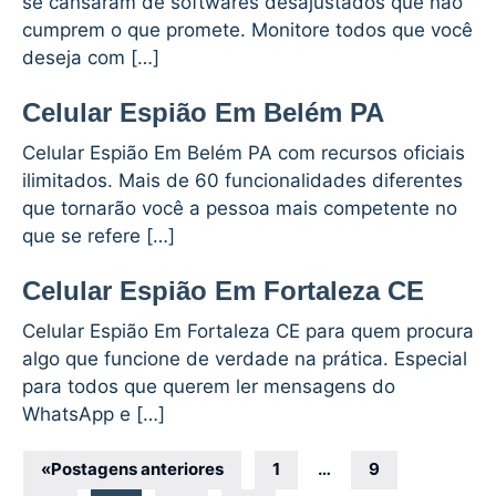
se cansaram de softwares desajustados que não
cumprem o que promete. Monitore todos que você
deseja com […]
Celular Espião Em Belém PA
Celular Espião Em Belém PA com recursos oficiais
ilimitados. Mais de 60 funcionalidades diferentes
que tornarão você a pessoa mais competente no
que se refere […]
Celular Espião Em Fortaleza CE
Celular Espião Em Fortaleza CE para quem procura
algo que funcione de verdade na prática. Especial
para todos que querem ler mensagens do
WhatsApp e […]
Navegação
«
Postagens anteriores
1
…
9