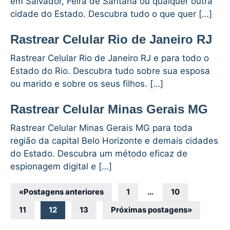
em Salvador, Feira de Santana ou qualquer outra
cidade do Estado. Descubra tudo o que quer […]
Rastrear Celular Rio de Janeiro RJ
Rastrear Celular Rio de Janeiro RJ e para todo o
Estado do Rio. Descubra tudo sobre sua esposa
ou marido e sobre os seus filhos. […]
Rastrear Celular Minas Gerais MG
Rastrear Celular Minas Gerais MG para toda
região da capital Belo Horizonte e demais cidades
do Estado. Descubra um método eficaz de
espionagem digital e […]
Navegação
«
Postagens anteriores
1
…
10
por
11
12
13
Próximas postagens
»