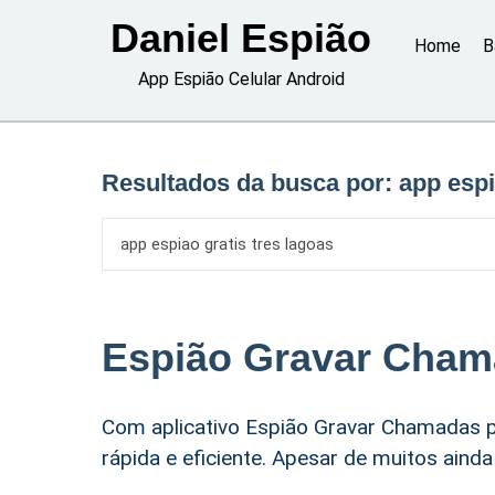
Skip
Daniel Espião
to
Home
B
content
App Espião Celular Android
Resultados da busca por:
app espi
Espião Gravar Cha
Com aplicativo Espião Gravar Chamadas p
rápida e eficiente. Apesar de muitos aind