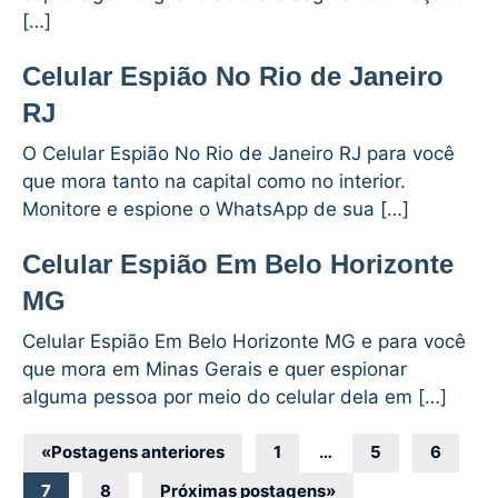
[…]
Celular Espião No Rio de Janeiro
RJ
O Celular Espião No Rio de Janeiro RJ para você
que mora tanto na capital como no interior.
Monitore e espione o WhatsApp de sua […]
Celular Espião Em Belo Horizonte
MG
Celular Espião Em Belo Horizonte MG e para você
que mora em Minas Gerais e quer espionar
alguma pessoa por meio do celular dela em […]
Navegação
«
Postagens anteriores
1
…
5
6
por
7
8
Próximas postagens
»