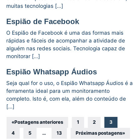
muitas tecnologias […]
Espião de Facebook
O Espião de Facebook é uma das formas mais
rápidas e fáceis de acompanhar a atividade de
alguém nas redes sociais. Tecnologia capaz de
monitorar […]
Espião Whatsapp Áudios
Seja qual for o uso, o Espião Whatsapp Áudios é a
ferramenta ideal para um monitoramento
completo. Isto é, com ela, além do conteúdo de
[…]
Navegação
«
Postagens anteriores
1
2
3
por
4
5
…
13
Próximas postagens
»