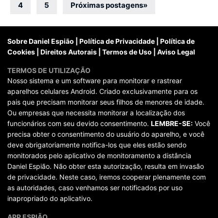
por
4
5
Próximas postagens
»
posts
Sobre Daniel Espião
|
Política de Privacidade
|
Política de
Cookies
|
Direitos Autorais
|
Termos de Uso
|
Aviso Legal
TERMOS DE UTILIZAÇÃO
Nosso sistema e um software para monitorar e rastrear
aparelhos celulares Android. Criado exclusivamente para os
pais que precisam monitorar seus filhos de menores de idade.
Ou empresas que necessita monitorar a localização dos
funcionários com seu devido consentimento.
LEMBRE-SE:
Você
precisa obter o consentimento do usuário do aparelho, e você
deve obrigatoriamente notifica-los que eles estão sendo
monitorados pelo aplicativo de monitoramento a distância
Daniel Espião. Não obter esta autorização, resulta em invasão
de privacidade. Neste caso, iremos cooperar plenamente com
as autoridades, caso venhamos ser notificados por uso
inapropriado do aplicativo.
APP ESPIÃO