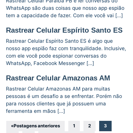
Rastrear Celular Paraíba PB e ler conversas do
WhatsApp são duas coisas que nosso app espião
tem a capacidade de fazer. Com ele você vai […]
Rastrear Celular Espírito Santo ES
Rastrear Celular Espírito Santo ES é algo que
nosso app espião faz com tranquilidade. Inclusive,
com ele você pode espionar conversas do
WhatsApp, Facebook Messenger […]
Rastrear Celular Amazonas AM
Rastrear Celular Amazonas AM para muitas
pessoas é um desafio a se enfrentar. Porém não
para nossos clientes que já possuem uma
ferramenta em mãos […]
Navegação
«
Postagens anteriores
1
2
3