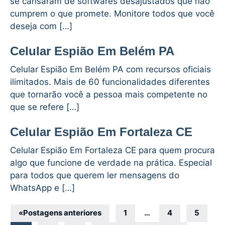
se cansaram de softwares desajustados que não
cumprem o que promete. Monitore todos que você
deseja com […]
Celular Espião Em Belém PA
Celular Espião Em Belém PA com recursos oficiais
ilimitados. Mais de 60 funcionalidades diferentes
que tornarão você a pessoa mais competente no
que se refere […]
Celular Espião Em Fortaleza CE
Celular Espião Em Fortaleza CE para quem procura
algo que funcione de verdade na prática. Especial
para todos que querem ler mensagens do
WhatsApp e […]
Navegação
«
Postagens anteriores
1
…
4
5