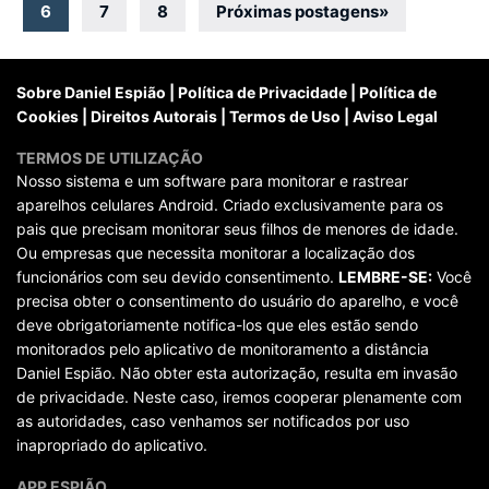
por
6
7
8
Próximas postagens
»
posts
Sobre Daniel Espião
|
Política de Privacidade
|
Política de
Cookies
|
Direitos Autorais
|
Termos de Uso
|
Aviso Legal
TERMOS DE UTILIZAÇÃO
Nosso sistema e um software para monitorar e rastrear
aparelhos celulares Android. Criado exclusivamente para os
pais que precisam monitorar seus filhos de menores de idade.
Ou empresas que necessita monitorar a localização dos
funcionários com seu devido consentimento.
LEMBRE-SE:
Você
precisa obter o consentimento do usuário do aparelho, e você
deve obrigatoriamente notifica-los que eles estão sendo
monitorados pelo aplicativo de monitoramento a distância
Daniel Espião. Não obter esta autorização, resulta em invasão
de privacidade. Neste caso, iremos cooperar plenamente com
as autoridades, caso venhamos ser notificados por uso
inapropriado do aplicativo.
APP ESPIÃO