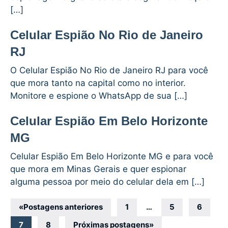
[…]
Celular Espião No Rio de Janeiro
RJ
O Celular Espião No Rio de Janeiro RJ para você
que mora tanto na capital como no interior.
Monitore e espione o WhatsApp de sua […]
Celular Espião Em Belo Horizonte
MG
Celular Espião Em Belo Horizonte MG e para você
que mora em Minas Gerais e quer espionar
alguma pessoa por meio do celular dela em […]
Navegação
«
Postagens anteriores
1
…
5
6
por
7
8
Próximas postagens
»