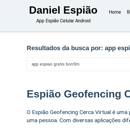
Skip
Daniel Espião
to
Home
B
content
App Espião Celular Android
Resultados da busca por:
app espi
Espião Geofencing C
O Espião Geofencing Cerca Virtual é uma
uma pessoa. Com diversas aplicações dife