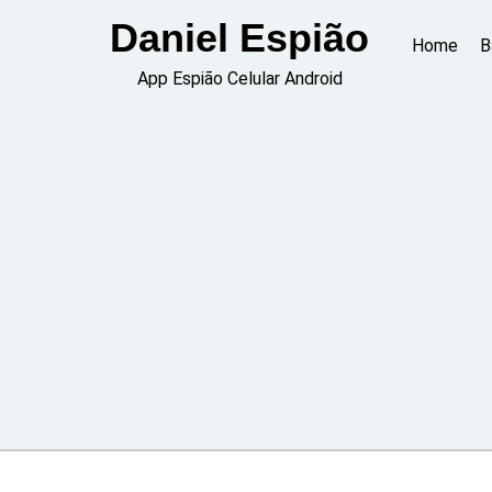
Skip
Daniel Espião
to
Home
B
content
App Espião Celular Android