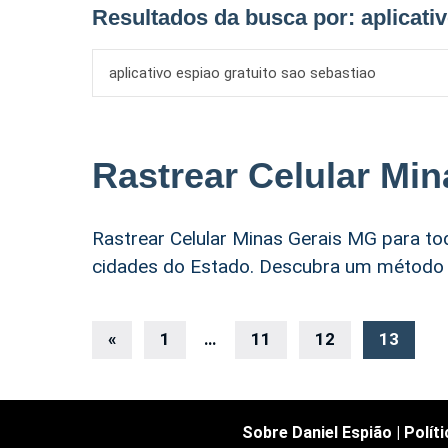
Resultados da busca por:
aplicati
Rastrear Celular Mi
Rastrear Celular Minas Gerais MG para to
cidades do Estado. Descubra um método e
Navegação
«
Postagens
1
…
11
12
13
anteriores
por
posts
Sobre Daniel Espião
|
Polít