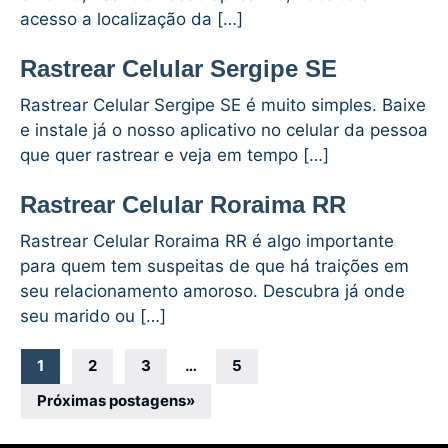
acesso a localização da […]
Rastrear Celular Sergipe SE
Rastrear Celular Sergipe SE é muito simples. Baixe
e instale já o nosso aplicativo no celular da pessoa
que quer rastrear e veja em tempo […]
Rastrear Celular Roraima RR
Rastrear Celular Roraima RR é algo importante
para quem tem suspeitas de que há traições em
seu relacionamento amoroso. Descubra já onde
seu marido ou […]
Navegação
1
2
3
…
5
por
Próximas postagens
»
posts