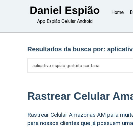
Skip
Daniel Espião
to
Home
B
content
App Espião Celular Android
Resultados da busca por:
aplicati
Rastrear Celular A
Rastrear Celular Amazonas AM para muita
para nossos clientes que já possuem um