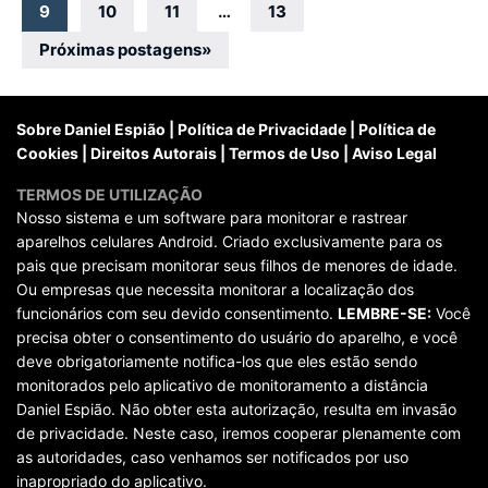
por
9
10
11
…
13
posts
Próximas postagens
»
Sobre Daniel Espião
|
Política de Privacidade
|
Política de
Cookies
|
Direitos Autorais
|
Termos de Uso
|
Aviso Legal
TERMOS DE UTILIZAÇÃO
Nosso sistema e um software para monitorar e rastrear
aparelhos celulares Android. Criado exclusivamente para os
pais que precisam monitorar seus filhos de menores de idade.
Ou empresas que necessita monitorar a localização dos
funcionários com seu devido consentimento.
LEMBRE-SE:
Você
precisa obter o consentimento do usuário do aparelho, e você
deve obrigatoriamente notifica-los que eles estão sendo
monitorados pelo aplicativo de monitoramento a distância
Daniel Espião. Não obter esta autorização, resulta em invasão
de privacidade. Neste caso, iremos cooperar plenamente com
as autoridades, caso venhamos ser notificados por uso
inapropriado do aplicativo.