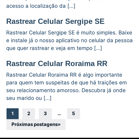
acesso a localização da […]
Rastrear Celular Sergipe SE
Rastrear Celular Sergipe SE é muito simples. Baixe
e instale já o nosso aplicativo no celular da pessoa
que quer rastrear e veja em tempo […]
Rastrear Celular Roraima RR
Rastrear Celular Roraima RR é algo importante
para quem tem suspeitas de que há traições em
seu relacionamento amoroso. Descubra já onde
seu marido ou […]
Navegação
1
2
3
…
5
por
Próximas postagens
»
posts