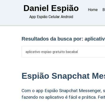
Skip
Daniel Espião
to
Home
B
content
App Espião Celular Android
Resultados da busca por:
aplicati
Espião Snapchat Me
Com o app Espião Snapchat Messenger, s
fazendo no aplicativo é fácil e prática. F