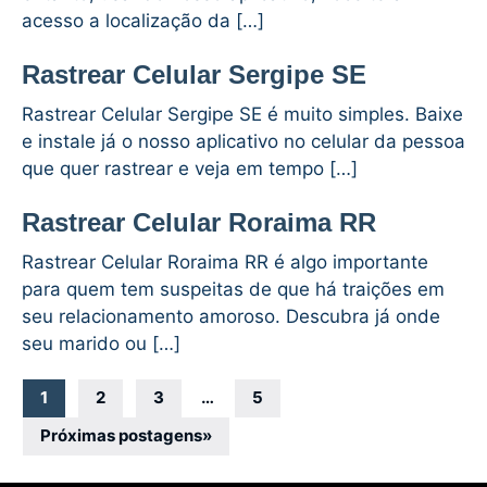
acesso a localização da […]
Rastrear Celular Sergipe SE
Rastrear Celular Sergipe SE é muito simples. Baixe
e instale já o nosso aplicativo no celular da pessoa
que quer rastrear e veja em tempo […]
Rastrear Celular Roraima RR
Rastrear Celular Roraima RR é algo importante
para quem tem suspeitas de que há traições em
seu relacionamento amoroso. Descubra já onde
seu marido ou […]
Navegação
1
2
3
…
5
por
Próximas postagens
»
posts