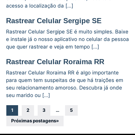
acesso a localização da […]
Rastrear Celular Sergipe SE
Rastrear Celular Sergipe SE é muito simples. Baixe
e instale já o nosso aplicativo no celular da pessoa
que quer rastrear e veja em tempo […]
Rastrear Celular Roraima RR
Rastrear Celular Roraima RR é algo importante
para quem tem suspeitas de que há traições em
seu relacionamento amoroso. Descubra já onde
seu marido ou […]
Navegação
1
2
3
…
5
por
Próximas postagens
»
posts