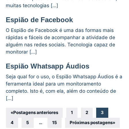
muitas tecnologias […]
Espião de Facebook
O Espião de Facebook é uma das formas mais
rápidas e fáceis de acompanhar a atividade de
alguém nas redes sociais. Tecnologia capaz de
monitorar […]
Espião Whatsapp Áudios
Seja qual for o uso, o Espião Whatsapp Áudios é a
ferramenta ideal para um monitoramento
completo. Isto é, com ela, além do conteúdo de
[…]
Navegação
«
Postagens anteriores
1
2
3
por
4
5
…
15
Próximas postagens
»