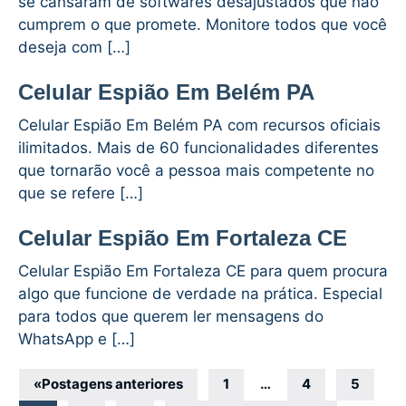
se cansaram de softwares desajustados que não
cumprem o que promete. Monitore todos que você
deseja com […]
Celular Espião Em Belém PA
Celular Espião Em Belém PA com recursos oficiais
ilimitados. Mais de 60 funcionalidades diferentes
que tornarão você a pessoa mais competente no
que se refere […]
Celular Espião Em Fortaleza CE
Celular Espião Em Fortaleza CE para quem procura
algo que funcione de verdade na prática. Especial
para todos que querem ler mensagens do
WhatsApp e […]
Navegação
«
Postagens anteriores
1
…
4
5