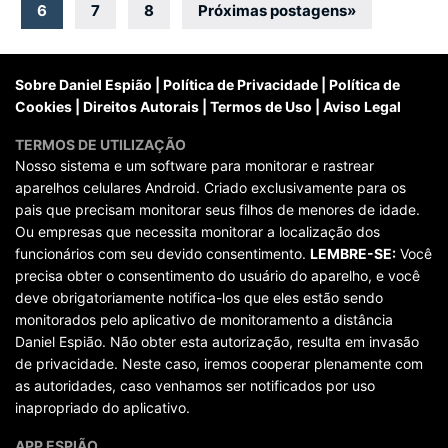
por
6
7
8
Próximas postagens
»
posts
Sobre Daniel Espião
|
Política de Privacidade
|
Política de
Cookies
|
Direitos Autorais
|
Termos de Uso
|
Aviso Legal
TERMOS DE UTILIZAÇÃO
Nosso sistema e um software para monitorar e rastrear
aparelhos celulares Android. Criado exclusivamente para os
pais que precisam monitorar seus filhos de menores de idade.
Ou empresas que necessita monitorar a localização dos
funcionários com seu devido consentimento.
LEMBRE-SE:
Você
precisa obter o consentimento do usuário do aparelho, e você
deve obrigatoriamente notifica-los que eles estão sendo
monitorados pelo aplicativo de monitoramento a distância
Daniel Espião. Não obter esta autorização, resulta em invasão
de privacidade. Neste caso, iremos cooperar plenamente com
as autoridades, caso venhamos ser notificados por uso
inapropriado do aplicativo.
APP ESPIÃO