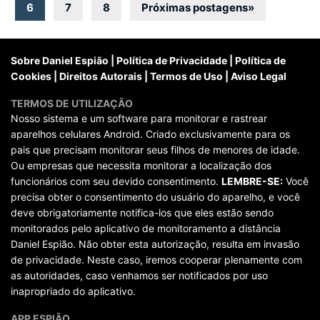
por
6
7
8
Próximas postagens
»
posts
Sobre Daniel Espião
|
Política de Privacidade
|
Política de
Cookies
|
Direitos Autorais
|
Termos de Uso
|
Aviso Legal
TERMOS DE UTILIZAÇÃO
Nosso sistema e um software para monitorar e rastrear
aparelhos celulares Android. Criado exclusivamente para os
pais que precisam monitorar seus filhos de menores de idade.
Ou empresas que necessita monitorar a localização dos
funcionários com seu devido consentimento.
LEMBRE-SE:
Você
precisa obter o consentimento do usuário do aparelho, e você
deve obrigatoriamente notifica-los que eles estão sendo
monitorados pelo aplicativo de monitoramento a distância
Daniel Espião. Não obter esta autorização, resulta em invasão
de privacidade. Neste caso, iremos cooperar plenamente com
as autoridades, caso venhamos ser notificados por uso
inapropriado do aplicativo.
APP ESPIÃO