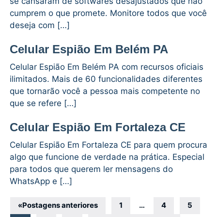
se cansaram de softwares desajustados que não
cumprem o que promete. Monitore todos que você
deseja com […]
Celular Espião Em Belém PA
Celular Espião Em Belém PA com recursos oficiais
ilimitados. Mais de 60 funcionalidades diferentes
que tornarão você a pessoa mais competente no
que se refere […]
Celular Espião Em Fortaleza CE
Celular Espião Em Fortaleza CE para quem procura
algo que funcione de verdade na prática. Especial
para todos que querem ler mensagens do
WhatsApp e […]
Navegação
«
Postagens anteriores
1
…
4
5