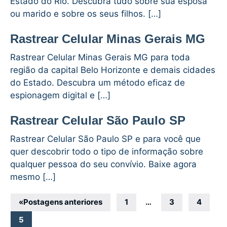
Estado do Rio. Descubra tudo sobre sua esposa
ou marido e sobre os seus filhos. […]
Rastrear Celular Minas Gerais MG
Rastrear Celular Minas Gerais MG para toda
região da capital Belo Horizonte e demais cidades
do Estado. Descubra um método eficaz de
espionagem digital e […]
Rastrear Celular São Paulo SP
Rastrear Celular São Paulo SP e para você que
quer descobrir todo o tipo de informação sobre
qualquer pessoa do seu convívio. Baixe agora
mesmo […]
Navegação
«
Postagens anteriores
1
…
3
4
por
5