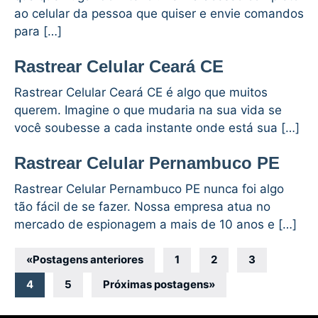
ao celular da pessoa que quiser e envie comandos
para […]
Rastrear Celular Ceará CE
Rastrear Celular Ceará CE é algo que muitos
querem. Imagine o que mudaria na sua vida se
você soubesse a cada instante onde está sua […]
Rastrear Celular Pernambuco PE
Rastrear Celular Pernambuco PE nunca foi algo
tão fácil de se fazer. Nossa empresa atua no
mercado de espionagem a mais de 10 anos e […]
Navegação
«
Postagens anteriores
1
2
3
por
4
5
Próximas postagens
»
posts