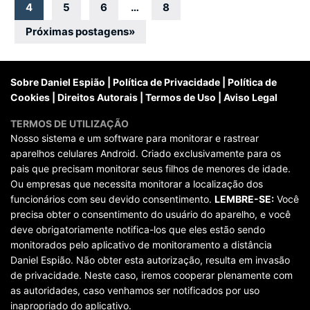
por
4
5
6
…
8
posts
Próximas postagens
»
Sobre Daniel Espião
|
Política de Privacidade
|
Política de
Cookies
|
Direitos Autorais
|
Termos de Uso
|
Aviso Legal
TERMOS DE UTILIZAÇÃO
Nosso sistema e um software para monitorar e rastrear
aparelhos celulares Android. Criado exclusivamente para os
pais que precisam monitorar seus filhos de menores de idade.
Ou empresas que necessita monitorar a localização dos
funcionários com seu devido consentimento.
LEMBRE-SE:
Você
precisa obter o consentimento do usuário do aparelho, e você
deve obrigatoriamente notifica-los que eles estão sendo
monitorados pelo aplicativo de monitoramento a distância
Daniel Espião. Não obter esta autorização, resulta em invasão
de privacidade. Neste caso, iremos cooperar plenamente com
as autoridades, caso venhamos ser notificados por uso
inapropriado do aplicativo.