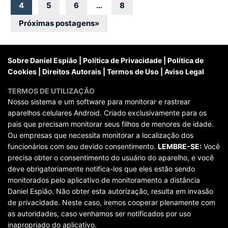
por
4
5
6
…
8
posts
Próximas postagens
»
Sobre Daniel Espião
|
Política de Privacidade
|
Política de
Cookies
|
Direitos Autorais
|
Termos de Uso
|
Aviso Legal
TERMOS DE UTILIZAÇÃO
Nosso sistema e um software para monitorar e rastrear
aparelhos celulares Android. Criado exclusivamente para os
pais que precisam monitorar seus filhos de menores de idade.
Ou empresas que necessita monitorar a localização dos
funcionários com seu devido consentimento.
LEMBRE-SE:
Você
precisa obter o consentimento do usuário do aparelho, e você
deve obrigatoriamente notifica-los que eles estão sendo
monitorados pelo aplicativo de monitoramento a distância
Daniel Espião. Não obter esta autorização, resulta em invasão
de privacidade. Neste caso, iremos cooperar plenamente com
as autoridades, caso venhamos ser notificados por uso
inapropriado do aplicativo.