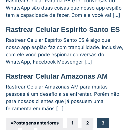
Rastrear Celular Paraíba PB e ler conversas do
WhatsApp são duas coisas que nosso app espião
tem a capacidade de fazer. Com ele você vai […]
Rastrear Celular Espírito Santo ES
Rastrear Celular Espírito Santo ES é algo que
nosso app espião faz com tranquilidade. Inclusive,
com ele você pode espionar conversas do
WhatsApp, Facebook Messenger […]
Rastrear Celular Amazonas AM
Rastrear Celular Amazonas AM para muitas
pessoas é um desafio a se enfrentar. Porém não
para nossos clientes que já possuem uma
ferramenta em mãos […]
Navegação
«
Postagens anteriores
1
2
3