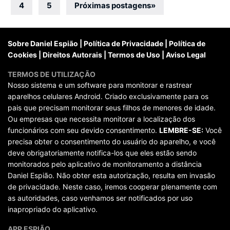
por
4
5
Próximas postagens
»
posts
Sobre Daniel Espião
|
Política de Privacidade
|
Política de
Cookies
|
Direitos Autorais
|
Termos de Uso
|
Aviso Legal
TERMOS DE UTILIZAÇÃO
Nosso sistema e um software para monitorar e rastrear
aparelhos celulares Android. Criado exclusivamente para os
pais que precisam monitorar seus filhos de menores de idade.
Ou empresas que necessita monitorar a localização dos
funcionários com seu devido consentimento.
LEMBRE-SE:
Você
precisa obter o consentimento do usuário do aparelho, e você
deve obrigatoriamente notifica-los que eles estão sendo
monitorados pelo aplicativo de monitoramento a distância
Daniel Espião. Não obter esta autorização, resulta em invasão
de privacidade. Neste caso, iremos cooperar plenamente com
as autoridades, caso venhamos ser notificados por uso
inapropriado do aplicativo.
APP ESPIÃO