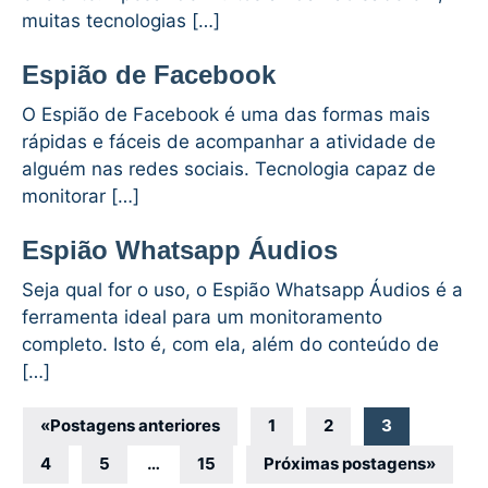
muitas tecnologias […]
Espião de Facebook
O Espião de Facebook é uma das formas mais
rápidas e fáceis de acompanhar a atividade de
alguém nas redes sociais. Tecnologia capaz de
monitorar […]
Espião Whatsapp Áudios
Seja qual for o uso, o Espião Whatsapp Áudios é a
ferramenta ideal para um monitoramento
completo. Isto é, com ela, além do conteúdo de
[…]
Navegação
«
Postagens anteriores
1
2
3
por
4
5
…
15
Próximas postagens
»