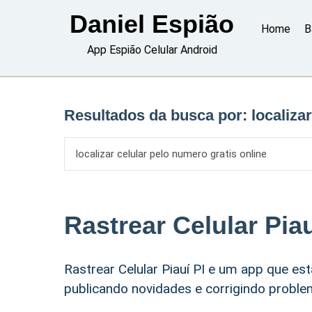
Skip
Daniel Espião
to
Home
B
content
App Espião Celular Android
Resultados da busca por:
localiza
Rastrear Celular Piau
Rastrear Celular Piauí PI e um app que e
publicando novidades e corrigindo probl