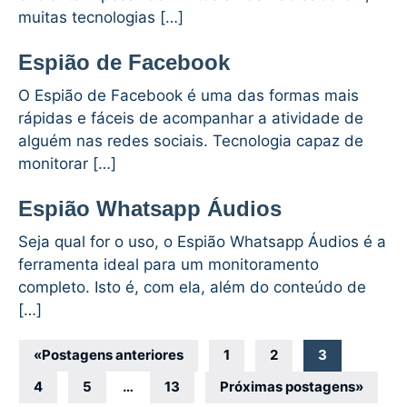
muitas tecnologias […]
Espião de Facebook
O Espião de Facebook é uma das formas mais
rápidas e fáceis de acompanhar a atividade de
alguém nas redes sociais. Tecnologia capaz de
monitorar […]
Espião Whatsapp Áudios
Seja qual for o uso, o Espião Whatsapp Áudios é a
ferramenta ideal para um monitoramento
completo. Isto é, com ela, além do conteúdo de
[…]
Navegação
«
Postagens anteriores
1
2
3
por
4
5
…
13
Próximas postagens
»