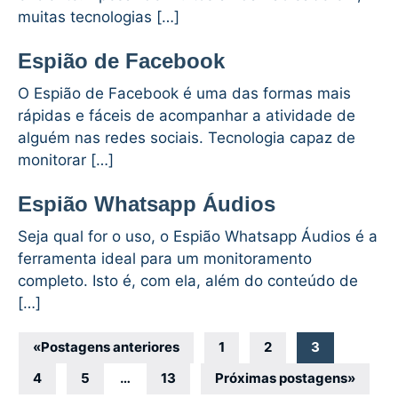
muitas tecnologias […]
Espião de Facebook
O Espião de Facebook é uma das formas mais
rápidas e fáceis de acompanhar a atividade de
alguém nas redes sociais. Tecnologia capaz de
monitorar […]
Espião Whatsapp Áudios
Seja qual for o uso, o Espião Whatsapp Áudios é a
ferramenta ideal para um monitoramento
completo. Isto é, com ela, além do conteúdo de
[…]
Navegação
«
Postagens anteriores
1
2
3
por
4
5
…
13
Próximas postagens
»