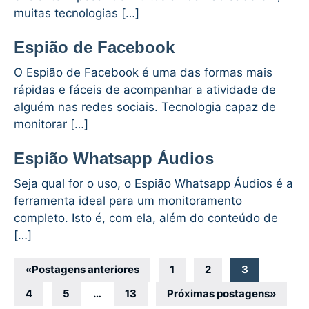
muitas tecnologias […]
Espião de Facebook
O Espião de Facebook é uma das formas mais
rápidas e fáceis de acompanhar a atividade de
alguém nas redes sociais. Tecnologia capaz de
monitorar […]
Espião Whatsapp Áudios
Seja qual for o uso, o Espião Whatsapp Áudios é a
ferramenta ideal para um monitoramento
completo. Isto é, com ela, além do conteúdo de
[…]
Navegação
«
Postagens anteriores
1
2
3
por
4
5
…
13
Próximas postagens
»