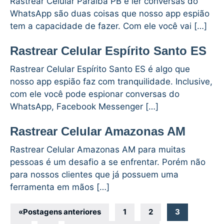
Rastrear Celular Paraíba PB e ler conversas do
WhatsApp são duas coisas que nosso app espião
tem a capacidade de fazer. Com ele você vai […]
Rastrear Celular Espírito Santo ES
Rastrear Celular Espírito Santo ES é algo que
nosso app espião faz com tranquilidade. Inclusive,
com ele você pode espionar conversas do
WhatsApp, Facebook Messenger […]
Rastrear Celular Amazonas AM
Rastrear Celular Amazonas AM para muitas
pessoas é um desafio a se enfrentar. Porém não
para nossos clientes que já possuem uma
ferramenta em mãos […]
Navegação
«
Postagens anteriores
1
2
3