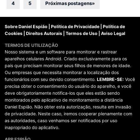
por
4
5
Próximas postagens
»
posts
Sobre Daniel Espião
|
Política de Privacidade
|
Política de
Cookies
|
Direitos Autorais
|
Termos de Uso
|
Aviso Legal
TERMOS DE UTILIZAÇÃO
Nosso sistema e um software para monitorar e rastrear
aparelhos celulares Android. Criado exclusivamente para os
pais que precisam monitorar seus filhos de menores de idade.
Ou empresas que necessita monitorar a localização dos
funcionários com seu devido consentimento.
LEMBRE-SE:
Você
precisa obter o consentimento do usuário do aparelho, e você
deve obrigatoriamente notifica-los que eles estão sendo
monitorados pelo aplicativo de monitoramento a distância
Daniel Espião. Não obter esta autorização, resulta em invasão
de privacidade. Neste caso, iremos cooperar plenamente com
as autoridades, caso venhamos ser notificados por uso
inapropriado do aplicativo.
APP ESPIÃO