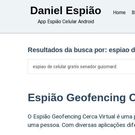
Skip
Daniel Espião
to
Home
B
content
App Espião Celular Android
Resultados da busca por:
espiao d
Espião Geofencing C
O Espião Geofencing Cerca Virtual é uma
uma pessoa. Com diversas aplicações dife