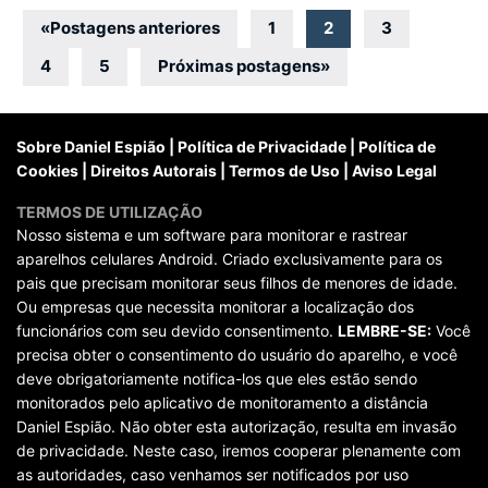
Navegação
«
Postagens anteriores
1
2
3
por
4
5
Próximas postagens
»
posts
Sobre Daniel Espião
|
Política de Privacidade
|
Política de
Cookies
|
Direitos Autorais
|
Termos de Uso
|
Aviso Legal
TERMOS DE UTILIZAÇÃO
Nosso sistema e um software para monitorar e rastrear
aparelhos celulares Android. Criado exclusivamente para os
pais que precisam monitorar seus filhos de menores de idade.
Ou empresas que necessita monitorar a localização dos
funcionários com seu devido consentimento.
LEMBRE-SE:
Você
precisa obter o consentimento do usuário do aparelho, e você
deve obrigatoriamente notifica-los que eles estão sendo
monitorados pelo aplicativo de monitoramento a distância
Daniel Espião. Não obter esta autorização, resulta em invasão
de privacidade. Neste caso, iremos cooperar plenamente com
as autoridades, caso venhamos ser notificados por uso