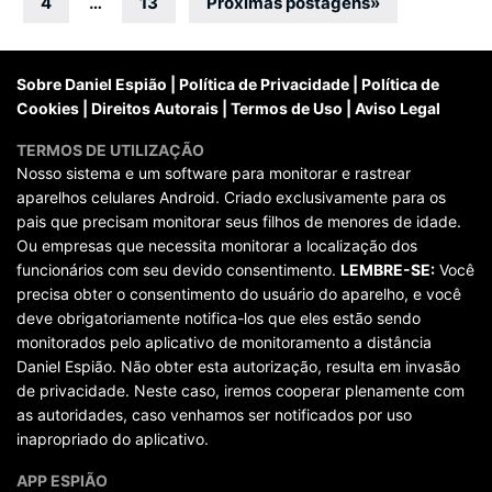
por
4
…
13
Próximas postagens
»
posts
Sobre Daniel Espião
|
Política de Privacidade
|
Política de
Cookies
|
Direitos Autorais
|
Termos de Uso
|
Aviso Legal
TERMOS DE UTILIZAÇÃO
Nosso sistema e um software para monitorar e rastrear
aparelhos celulares Android. Criado exclusivamente para os
pais que precisam monitorar seus filhos de menores de idade.
Ou empresas que necessita monitorar a localização dos
funcionários com seu devido consentimento.
LEMBRE-SE:
Você
precisa obter o consentimento do usuário do aparelho, e você
deve obrigatoriamente notifica-los que eles estão sendo
monitorados pelo aplicativo de monitoramento a distância
Daniel Espião. Não obter esta autorização, resulta em invasão
de privacidade. Neste caso, iremos cooperar plenamente com
as autoridades, caso venhamos ser notificados por uso
inapropriado do aplicativo.
APP ESPIÃO