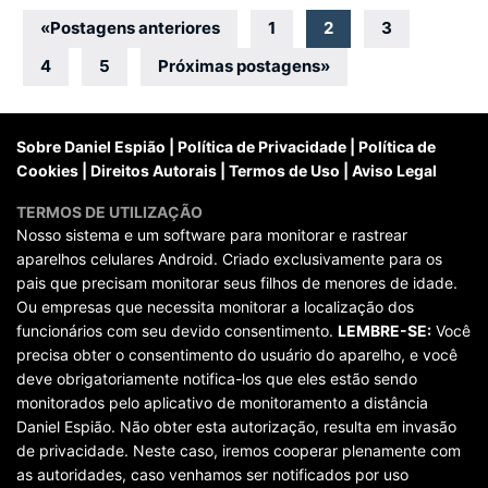
Navegação
«
Postagens anteriores
1
2
3
por
4
5
Próximas postagens
»
posts
Sobre Daniel Espião
|
Política de Privacidade
|
Política de
Cookies
|
Direitos Autorais
|
Termos de Uso
|
Aviso Legal
TERMOS DE UTILIZAÇÃO
Nosso sistema e um software para monitorar e rastrear
aparelhos celulares Android. Criado exclusivamente para os
pais que precisam monitorar seus filhos de menores de idade.
Ou empresas que necessita monitorar a localização dos
funcionários com seu devido consentimento.
LEMBRE-SE:
Você
precisa obter o consentimento do usuário do aparelho, e você
deve obrigatoriamente notifica-los que eles estão sendo
monitorados pelo aplicativo de monitoramento a distância
Daniel Espião. Não obter esta autorização, resulta em invasão
de privacidade. Neste caso, iremos cooperar plenamente com
as autoridades, caso venhamos ser notificados por uso