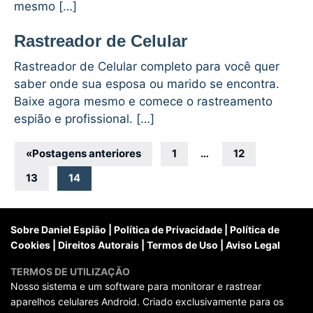
mesmo […]
Rastreador de Celular
Rastreador de Celular completo para você quer
saber onde sua esposa ou marido se encontra.
Baixe agora mesmo e comece o rastreamento
espião e profissional. […]
Navegação
«
Postagens anteriores
1
…
12
por
13
14
posts
Sobre Daniel Espião
|
Política de Privacidade
|
Política de
Cookies
|
Direitos Autorais
|
Termos de Uso
|
Aviso Legal
TERMOS DE UTILIZAÇÃO
Nosso sistema e um software para monitorar e rastrear
aparelhos celulares Android. Criado exclusivamente para os