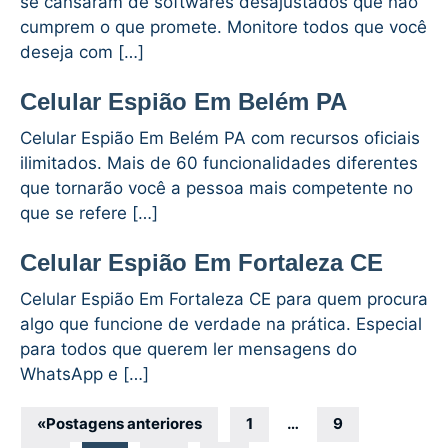
se cansaram de softwares desajustados que não
cumprem o que promete. Monitore todos que você
deseja com […]
Celular Espião Em Belém PA
Celular Espião Em Belém PA com recursos oficiais
ilimitados. Mais de 60 funcionalidades diferentes
que tornarão você a pessoa mais competente no
que se refere […]
Celular Espião Em Fortaleza CE
Celular Espião Em Fortaleza CE para quem procura
algo que funcione de verdade na prática. Especial
para todos que querem ler mensagens do
WhatsApp e […]
Navegação
«
Postagens anteriores
1
…
9