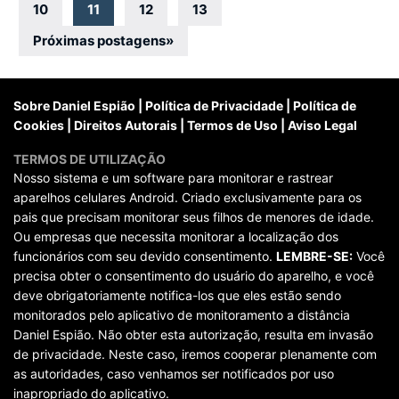
por
10
11
12
13
posts
Próximas postagens
»
Sobre Daniel Espião
|
Política de Privacidade
|
Política de
Cookies
|
Direitos Autorais
|
Termos de Uso
|
Aviso Legal
TERMOS DE UTILIZAÇÃO
Nosso sistema e um software para monitorar e rastrear
aparelhos celulares Android. Criado exclusivamente para os
pais que precisam monitorar seus filhos de menores de idade.
Ou empresas que necessita monitorar a localização dos
funcionários com seu devido consentimento.
LEMBRE-SE:
Você
precisa obter o consentimento do usuário do aparelho, e você
deve obrigatoriamente notifica-los que eles estão sendo
monitorados pelo aplicativo de monitoramento a distância
Daniel Espião. Não obter esta autorização, resulta em invasão
de privacidade. Neste caso, iremos cooperar plenamente com
as autoridades, caso venhamos ser notificados por uso
inapropriado do aplicativo.