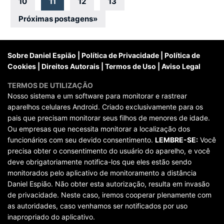
por
10
11
12
13
posts
Próximas postagens
»
Sobre Daniel Espião
|
Política de Privacidade
|
Política de
Cookies
|
Direitos Autorais
|
Termos de Uso
|
Aviso Legal
TERMOS DE UTILIZAÇÃO
Nosso sistema e um software para monitorar e rastrear
aparelhos celulares Android. Criado exclusivamente para os
pais que precisam monitorar seus filhos de menores de idade.
Ou empresas que necessita monitorar a localização dos
funcionários com seu devido consentimento.
LEMBRE-SE:
Você
precisa obter o consentimento do usuário do aparelho, e você
deve obrigatoriamente notifica-los que eles estão sendo
monitorados pelo aplicativo de monitoramento a distância
Daniel Espião. Não obter esta autorização, resulta em invasão
de privacidade. Neste caso, iremos cooperar plenamente com
as autoridades, caso venhamos ser notificados por uso
inapropriado do aplicativo.