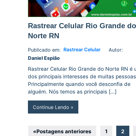
Rastrear Celular Rio Grande d
Norte RN
Rastrear Celular
Publicado em:
Autor:
Daniel
No
Daniel Espião
Espião
comments
Rastrear Celular Rio Grande do Norte RN é
dos principais interesses de muitas pessoas
Principalmente quando você desconfia de
alguém. Nós temos as principais […]
Continue Lendo
Navegação
«
Postagens anteriores
1
2