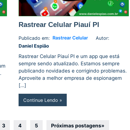
o
Rastrear Celular Piauí PI
Rastrear Celular
Publicado em:
Autor:
Daniel
No
Daniel Espião
Espião
comments
Rastrear Celular Piauí PI e um app que está
sempre sendo atualizado. Estamos sempre
 um
publicando novidades e corrigindo problemas.
.
Aproveite a melhor empresa de espionagem
[…]
Continue Lendo
3
4
5
Próximas postagens
»