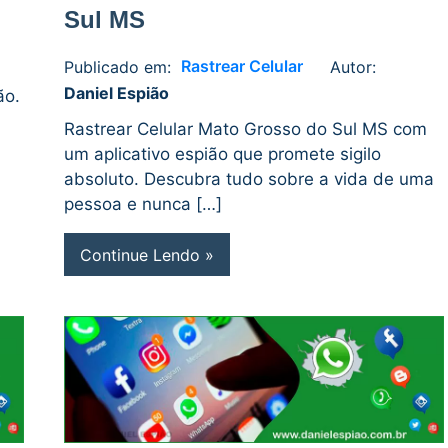
Sul MS
Rastrear Celular
Publicado em:
Autor:
Daniel
No
Daniel Espião
ão.
Espião
comments
Rastrear Celular Mato Grosso do Sul MS com
um aplicativo espião que promete sigilo
absoluto. Descubra tudo sobre a vida de uma
pessoa e nunca […]
Continue Lendo