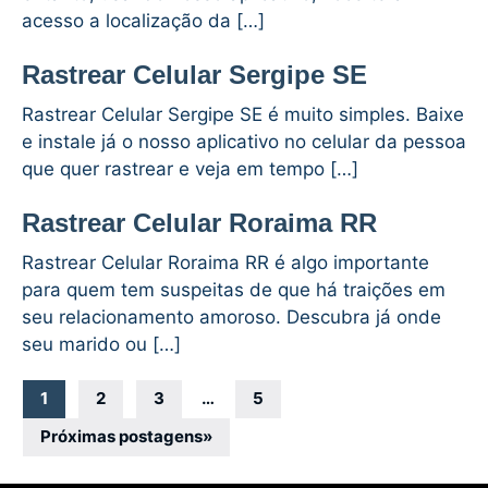
acesso a localização da […]
Rastrear Celular Sergipe SE
Rastrear Celular Sergipe SE é muito simples. Baixe
e instale já o nosso aplicativo no celular da pessoa
que quer rastrear e veja em tempo […]
Rastrear Celular Roraima RR
Rastrear Celular Roraima RR é algo importante
para quem tem suspeitas de que há traições em
seu relacionamento amoroso. Descubra já onde
seu marido ou […]
Navegação
1
2
3
…
5
por
Próximas postagens
»
posts