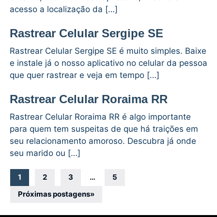
acesso a localização da […]
Rastrear Celular Sergipe SE
Rastrear Celular Sergipe SE é muito simples. Baixe
e instale já o nosso aplicativo no celular da pessoa
que quer rastrear e veja em tempo […]
Rastrear Celular Roraima RR
Rastrear Celular Roraima RR é algo importante
para quem tem suspeitas de que há traições em
seu relacionamento amoroso. Descubra já onde
seu marido ou […]
Navegação
1
2
3
…
5
por
Próximas postagens
»
posts