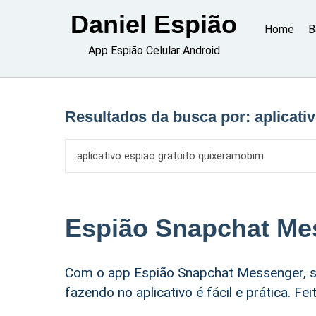
Skip
Daniel Espião
to
Home
B
content
App Espião Celular Android
Resultados da busca por:
aplicati
Espião Snapchat Me
Com o app Espião Snapchat Messenger, s
fazendo no aplicativo é fácil e prática. F