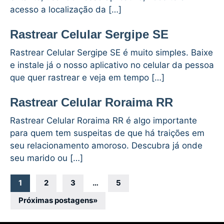
acesso a localização da […]
Rastrear Celular Sergipe SE
Rastrear Celular Sergipe SE é muito simples. Baixe
e instale já o nosso aplicativo no celular da pessoa
que quer rastrear e veja em tempo […]
Rastrear Celular Roraima RR
Rastrear Celular Roraima RR é algo importante
para quem tem suspeitas de que há traições em
seu relacionamento amoroso. Descubra já onde
seu marido ou […]
Navegação
1
2
3
…
5
por
Próximas postagens
»
posts